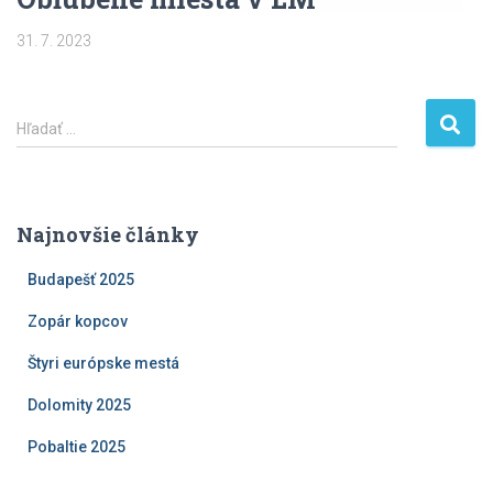
31. 7. 2023
H
Hľadať …
ľ
a
d
a
Najnovšie články
ť
:
Budapešť 2025
Zopár kopcov
Štyri európske mestá
Dolomity 2025
Pobaltie 2025